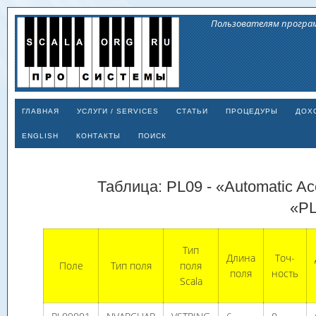
Пользователям програм
ГЛАВНАЯ
УСЛУГИ / SERVICES
СТАТЬИ
ПРОЦЕДУРЫ
ДОХ
ENGLISH
КОНТАКТЫ
ПОИСК
Таблица: PL09 - «Automatic Ac
«P
Тип
Длина
Точ­
Поле
Тип поля
поля
поля
ность
Scala