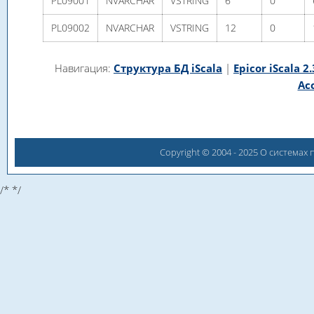
PL09001
NVARCHAR
VSTRING
6
0
PL09002
NVARCHAR
VSTRING
12
0
Навигация:
Структура БД iScala
|
Epicor iScala 2
Ac
Copyright © 2004 - 2025 О системах
/*
*/