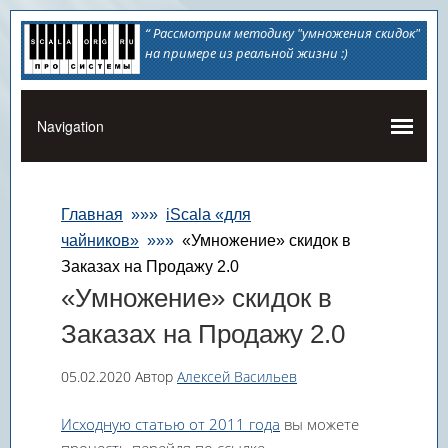
“ Рассмотрим методику "умножения скидок"
на примере из реальной жизни :)
Главная
»»»
iScala «для
чайников»
»»»
«Умножение» скидок в
Заказах на Продажу 2.0
«Умножение» скидок в
Заказах на Продажу 2.0
05.02.2020
Автор
Алексей Васильев
Исходную статью от 2011 года
вы можете