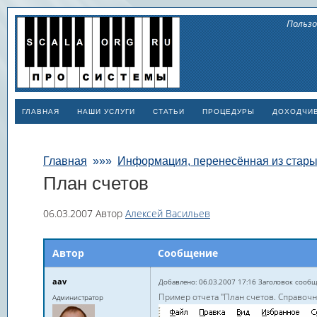
Пользо
ГЛАВНАЯ
НАШИ УСЛУГИ
СТАТЬИ
ПРОЦЕДУРЫ
ДОХОДЧИ
Главная
»»»
Информация, перенесённая из стар
План счетов
06.03.2007
Автор
Алексей Васильев
Автор
Сообщение
aav
Добавлено: 06.03.2007 17:16 Заголовок сообщ
Пример отчета "План счетов. Справочн
Администратор