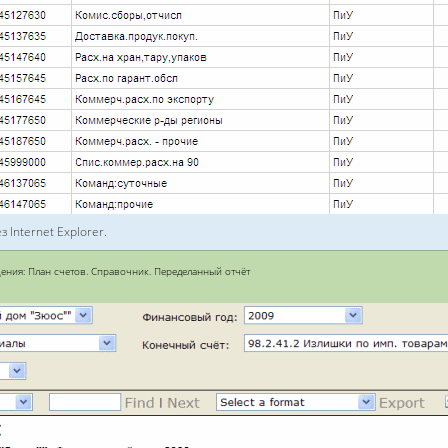
 Internet Explorer.
ения: План счетов. Справочник. Переделанный отчёт