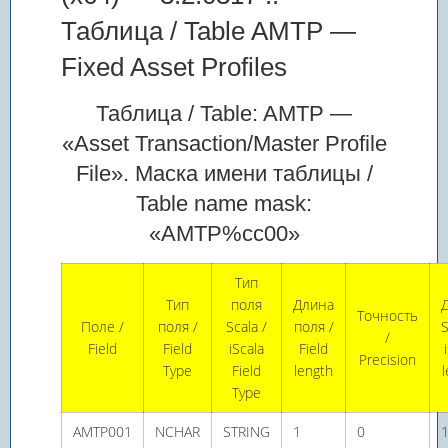
Таблица / Table AMTP —
Fixed Asset Profiles
Таблица / Table: AMTP —
«Asset Transaction/Master Profile
File». Маска имени таблицы /
Table name mask:
«AMTP%cc00»
Тип
Тип
поля
Длина
Точность
Поле /
поля /
Scala /
поля /
S
/
Field
Field
iScala
Field
Precision
Type
Field
length
Type
AMTP001
NCHAR
STRING
1
0