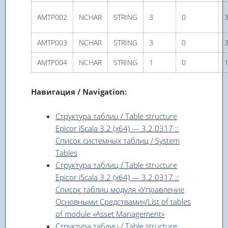
AMTP002
NCHAR
STRING
3
0
AMTP003
NCHAR
STRING
3
0
AMTP004
NCHAR
STRING
1
0
Навигация / Navigation:
Структура таблиц / Table structure
Epicor iScala 3.2 (x64) — 3.2.0317 ::
Список системных таблиц / System
Tables
Структура таблиц / Table structure
Epicor iScala 3.2 (x64) — 3.2.0317 ::
Список таблиц модуля «Управление
Основными Средствами»/List of tables
of module «Asset Management»
Структура таблиц / Table structure