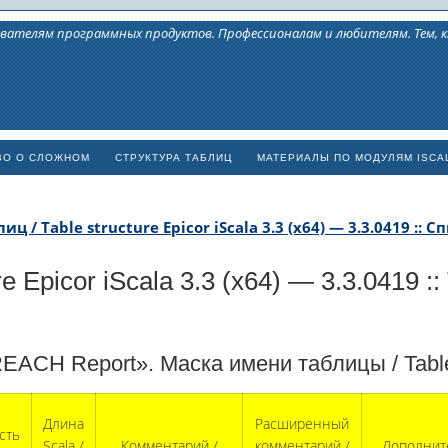
вателям программных продуктов. Профессионалам и любителям. Тем,
ВО О СЛОЖНОМ
СТРУКТУРА ТАБЛИЦ
МАТЕРИАЛЫ ПО МОДУЛЯМ ISCA
ц / Table structure Epicor iScala 3.3 (x64) — 3.3.0419 :: 
re Epicor iScala 3.3 (x64) — 3.3.0419 
REACH Report». Маска имени таблицы / Ta
Длина
Расширенный
сть
Scala /
Комментарий /
комментарий /
Дополните