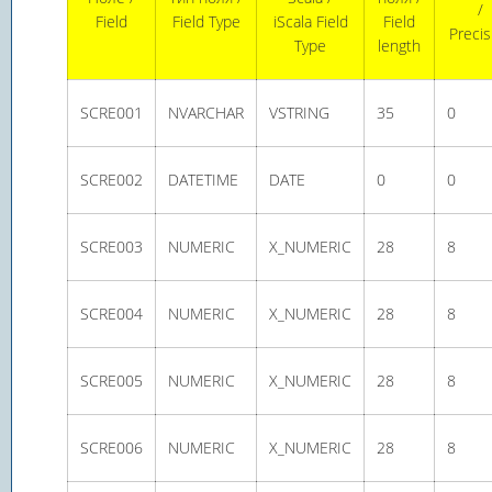
/
Field
Field Type
iScala Field
Field
Precis
Type
length
SCRE001
NVARCHAR
VSTRING
35
0
SCRE002
DATETIME
DATE
0
0
SCRE003
NUMERIC
X_NUMERIC
28
8
SCRE004
NUMERIC
X_NUMERIC
28
8
SCRE005
NUMERIC
X_NUMERIC
28
8
SCRE006
NUMERIC
X_NUMERIC
28
8