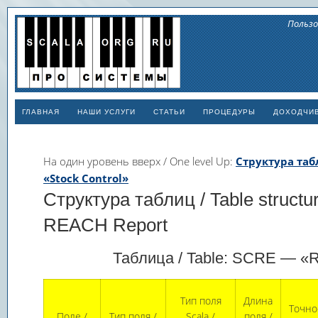
Пользо
ГЛАВНАЯ
НАШИ УСЛУГИ
СТАТЬИ
ПРОЦЕДУРЫ
ДОХОДЧИ
На один уровень вверх / One level Up:
Структура табли
«Stock Control»
Структура таблиц / Table structu
REACH Report
Таблица / Table: SCRE — «
Тип поля
Длина
Точно
Поле /
Тип поля /
Scala /
поля /