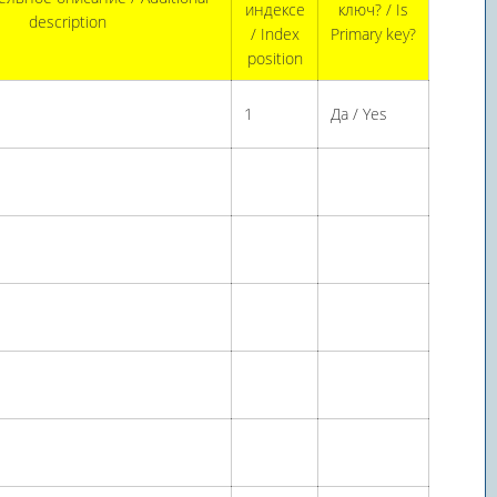
индексе
ключ? / Is
description
/ Index
Primary key?
position
1
Да / Yes