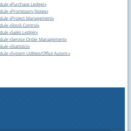
odule «Purchase Ledger»
odule «Promissory Notes»
module «Project Management»
dule «Stock Control»
dule «Sales Ledger»
module «Service Order Management»
ule «Statistics»
ule «System Utilities/Office Autom.»