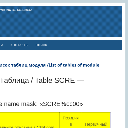
 кто ищет ответы
LA
КОНТАКТЫ
ПОИСК
Список таблиц модуля /List of tables of module
:: Таблица / Table SCRE —
ble name mask: «SCRE%cc00»
Позиция
в
Первичный
льное описание / Additional