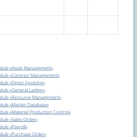
module «Asset Management»
module «Contract Management»
ule «Direct Invoicing»
odule «General Ledger»
 module «Resourse Management»
module «Market Database»
dule «Material Production Control»
dule «Sales Order»
dule «Payroll»
odule «Purchase Order»