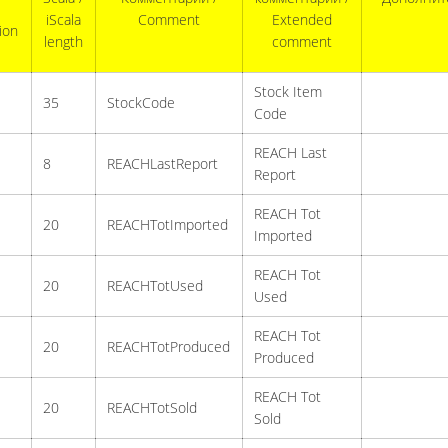
iScala
Comment
Extended
ion
length
comment
Stock Item
35
StockCode
Code
REACH Last
8
REACHLastReport
Report
REACH Tot
20
REACHTotImported
Imported
REACH Tot
20
REACHTotUsed
Used
REACH Tot
20
REACHTotProduced
Produced
REACH Tot
20
REACHTotSold
Sold