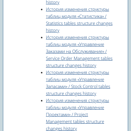
history
История изменения структуры
таблиц модуля «Статистика» /
Statistics tables structure changes
history
История изменения структуры
таблиц модуля «Управление
Заказами на Обслуживание» /
Service Order Management tables
structure changes history
История изменения структуры
таблиц модуля «Управление
Запасами» / Stock Control tables
structure changes history
История изменения структуры
таблиц модуля «Управление
Проектами» / Project
Management tables structure
changes history