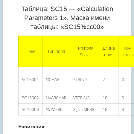
Таблица: SC15 — «Calculation
Parameters 1». Маска имени
таблицы: «SC15%cc00»
Тип поля
Длина
Точ­
Поле
Тип поля
Scala
поля
ность
SC15001
NCHAR
STRING
2
0
SC15002
NVARCHAR
VSTRING
10
0
SC15003
NUMERIC
X_NUMERIC
18
8
Навигация: