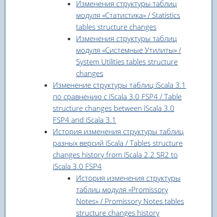
Изменения структуры таблиц
модуля «Статистика» / Statistics
tables structure changes
Изменения структуры таблиц
модуля «Системные Утилиты» /
System Utilities tables structure
changes
Изменение структуры таблиц iScala 3.1
по сравнению с iScala 3.0 FSP4 / Table
structure changes between iScala 3.0
FSP4 and iScala 3.1
История изменения структуры таблиц
разных версий iScala / Tables structure
changes history from iScala 2.2 SR2 to
iScala 3.0 FSP4
История изменения структуры
таблиц модуля «Promissory
Notes» / Promissory Notes tables
structure changes history