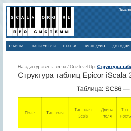
Пользо
ГЛАВНАЯ
НАШИ УСЛУГИ
СТАТЬИ
ПРОЦЕДУРЫ
ДОХОДЧИ
На один уровень вверх / One level Up:
Структура табл
Структура таблиц Epicor iScala 3
Таблица: SC86 — «
Тип поля
Длина
Точ­
Поле
Тип поля
Scala
поля
ность