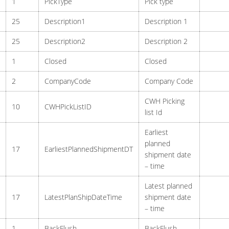
1
PickType
Pick type
25
Description1
Description 1
25
Description2
Description 2
1
Closed
Closed
2
CompanyCode
Company Code
CWH Picking
10
CWHPickListID
list Id
Earliest
planned
17
EarliestPlannedShipmentDT
shipment date
– time
Latest planned
17
LatestPlanShipDateTime
shipment date
– time
1
BackFlush
BackFlush