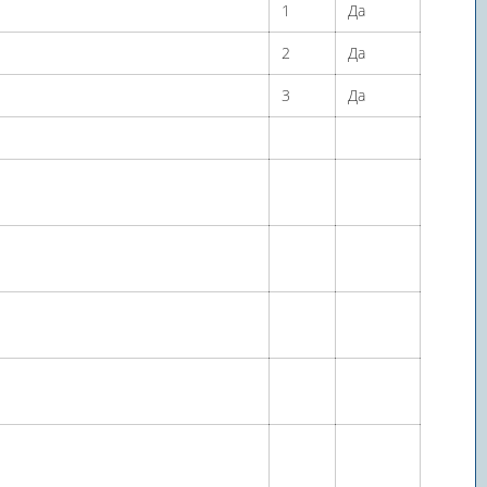
1
Да
2
Да
3
Да