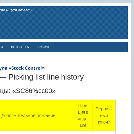
 кто ищет ответы
LA
КОНТАКТЫ
ПОИСК
уля «Stock Control»
icking list line history
блицы: «SC86%cc00»
Пози­
Первич­
ция в
Дополнительное описание
ный
инде­
ключ?
ксе