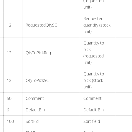
(requested
unit)
Requested
12
RequestedQtySC
quantity (stock
unit)
Quantity to
pick
12
QtyToPickReq
(requested
unit)
Quantity to
12
QtyToPickSC
pick (stock
unit)
50
Comment
Comment
6
DefaultBin
Default Bin
100
SortFld
Sort field