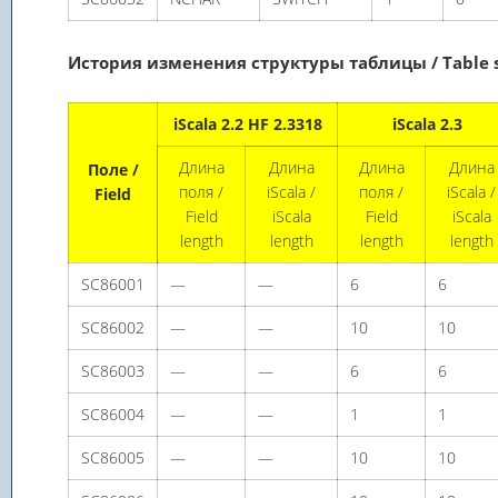
История изменения структуры таблицы / Table st
iScala 2.2 HF 2.3318
iScala 2.3
Длина
Длина
Длина
Длина
Поле /
поля /
iScala /
поля /
iScala /
Field
Field
iScala
Field
iScala
length
length
length
length
SC86001
—
—
6
6
SC86002
—
—
10
10
SC86003
—
—
6
6
SC86004
—
—
1
1
SC86005
—
—
10
10