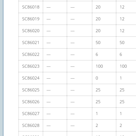
SC86018
—
—
20
12
SC86019
—
—
20
12
SC86020
—
—
20
12
SC86021
—
—
50
50
SC86022
—
—
6
6
SC86023
—
—
100
100
SC86024
—
—
0
1
SC86025
—
—
25
25
SC86026
—
—
25
25
SC86027
—
—
1
1
SC86028
—
—
2
2