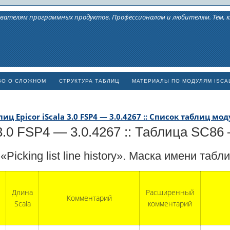
вателям программных продуктов. Профессионалам и любителям. Тем,
ВО О СЛОЖНОМ
СТРУКТУРА ТАБЛИЦ
МАТЕРИАЛЫ ПО МОДУЛЯМ ISCA
иц Epicor iScala 3.0 FSP4 — 3.0.4267 :: Список таблиц мод
.0 FSP4 — 3.0.4267 :: Таблица SC86 — P
Picking list line history». Маска имени та
Длина
Расширенный
Комментарий
Scala
комментарий