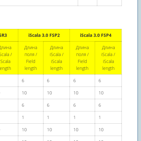
 SR3
iScala 3.0 FSP2
iScala 3.0 FSP4
Длина
Длина
Длина
Длина
Длина
Scala /
поля /
iScala /
поля /
iScala /
iScala
Field
iScala
Field
iScala
length
length
length
length
length
6
6
6
6
0
10
10
10
10
6
6
6
6
1
1
1
1
0
10
10
10
10