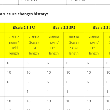
ructure changes history:
iScala 2.3 SR1
iScala 2.3 SR2
iScala 2.3
Длина
Длина
Длина
Длина
Длина
поля /
iScala /
поля /
iScala /
поля /
i
Field
iScala
Field
iScala
Field
length
length
length
length
length
6
6
6
6
6
6
10
10
10
10
10
1
6
6
6
6
6
6
1
1
1
1
1
1
10
10
10
10
10
1