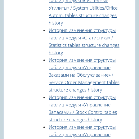
таблиц модуля «Системные
Утилиты» / System Utilities/Office
Autom. tables structure changes
history
История изменения структуры
таблиц модуля «Статистика» /
Statistics tables structure changes
history
История изменения структуры
таблиц модуля «Управление
Заказами на Обслуживание» /
Service Order Management tables
structure changes history
История изменения структуры
таблиц модуля «Управление
Запасами» / Stock Control tables
structure changes history
История изменения структуры
таблиц модуля «Управление