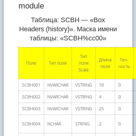
module
Таблица: SCBH — «Box
Headers (history)». Маска имени
таблицы: «SCBH%cc00»
Тип
Длина
Точ­
Поле
Тип поля
поля
поля
ность
Scala
SCBH001
NVARCHAR
VSTRING
10
0
SCBH002
NVARCHAR
VSTRING
4
0
SCBH003
NVARCHAR
VSTRING
25
0
SCBH004
NCHAR
STRING
2
0