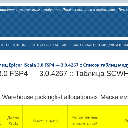
вателям программных продуктов. Профессионалам и любителям. Тем,
ВО О СЛОЖНОМ
СТРУКТУРА ТАБЛИЦ
МАТЕРИАЛЫ ПО МОДУЛЯМ ISCA
иц Epicor iScala 3.0 FSP4 — 3.0.4267 :: Список таблиц мод
 3.0 FSP4 — 3.0.4267 :: Таблица SCWH
Warehouse pickinglist allocations». Маска
Длина
Расширенный
Комментарий
Д
ь
Scala
комментарий