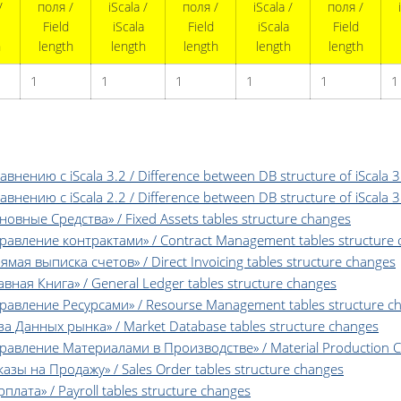
/
поля /
iScala /
поля /
iScala /
поля /
Field
iScala
Field
iScala
Field
h
length
length
length
length
length
1
1
1
1
1
1
нению с iScala 3.2 / Difference between DB structure of iScala 3.
нению с iScala 2.2 / Difference between DB structure of iScala 3.
вные Средства» / Fixed Assets tables structure changes
авление контрактами» / Contract Management tables structure 
я выписка счетов» / Direct Invoicing tables structure changes
ная Книга» / General Ledger tables structure changes
авление Ресурсами» / Resourse Management tables structure c
 Данных рынка» / Market Database tables structure changes
вление Материалами в Производстве» / Material Production Con
зы на Продажу» / Sales Order tables structure changes
ата» / Payroll tables structure changes