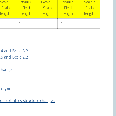
iScala /
поля /
iScala /
поля /
iScala /
iScala
Field
iScala
Field
iScala
length
length
length
length
length
1
1
1
1
4 and iScala 3.2
5 and iScala 2.2
changes
hanges
trol tables structure changes