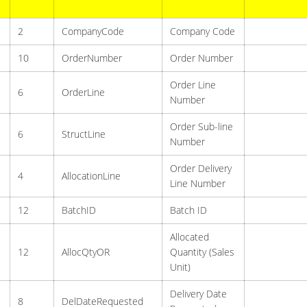
2
CompanyCode
Company Code
10
OrderNumber
Order Number
Order Line
6
OrderLine
Number
Order Sub-line
6
StructLine
Number
Order Delivery
4
AllocationLine
Line Number
12
BatchID
Batch ID
Allocated
12
AllocQtyOR
Quantity (Sales
Unit)
Delivery Date
8
DelDateRequested