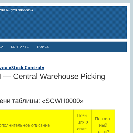
 кто ищет ответы
LA
КОНТАКТЫ
ПОИСК
уля «Stock Control»
 — Central Warehouse Picking
 имени таблицы: «SCWH0000»
Пози­
Первич­
ция в
ополнительное описание
ный
инде­
ключ?