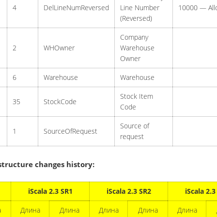
4
DelLineNumReversed
Line Number
10000 — Allo
(Reversed)
Company
2
WHOwner
Warehouse
Owner
6
Warehouse
Warehouse
Stock Item
35
StockCode
Code
Source of
1
SourceOfRequest
request
ructure changes history:
iScala 2.3 SR1
iScala 2.3 SR2
iScala 2.3
а
Длина
Длина
Длина
Длина
Длина