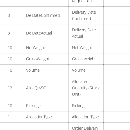
Requested
Delivery Date
8
DelDateConfirmed
Confirmed
Delivery Date
8
DelDateActual
Actual
10
NetWeight
Net Weight
10
GrossWeight
Gross weight
10
Volume
Volume
Allocated
12
AllocQtySC
Quantity (Stock
Unit)
10
Pickinglist
Picking List
1
AllocationType
Allocation Type
Order Delivery