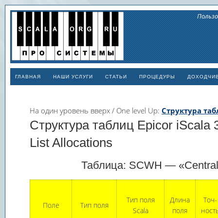
Пользо
ГЛАВНАЯ
НАШИ УСЛУГИ
СТАТЬИ
ПРОЦЕДУРЫ
ДОХОДЧИ
На один уровень вверх / One level Up:
Структура табл
Структура таблиц Epicor iScala
List Allocations
Таблица: SCWH — «Central 
Тип поля
Длина
Точ­
Поле
Тип поля
Scala
поля
ност