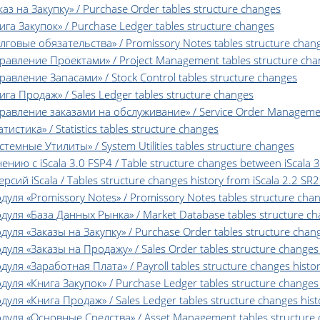
з на Закупку» / Purchase Order tables structure changes
а Закупок» / Purchase Ledger tables structure changes
овые обязательства» / Promissory Notes tables structure chan
авление Проектами» / Project Management tables structure cha
вление Запасами» / Stock Control tables structure changes
а Продаж» / Sales Ledger tables structure changes
авление заказами на обслуживание» / Service Order Management
стика» / Statistics tables structure changes
мные Утилиты» / System Utilities tables structure changes
ию с iScala 3.0 FSP4 / Table structure changes between iScala 3
 iScala / Tables structure changes history from iScala 2.2 SR2 
я «Promissory Notes» / Promissory Notes tables structure chan
ля «База Данных Рынка» / Market Database tables structure cha
я «Заказы на Закупку» / Purchase Order tables structure chang
ля «Заказы на Продажу» / Sales Order tables structure changes 
я «Заработная Плата» / Payroll tables structure changes histo
ля «Книга Закупок» / Purchase Ledger tables structure changes 
ля «Книга Продаж» / Sales Ledger tables structure changes hist
ля «Основные Средства» / Asset Management tables structure c