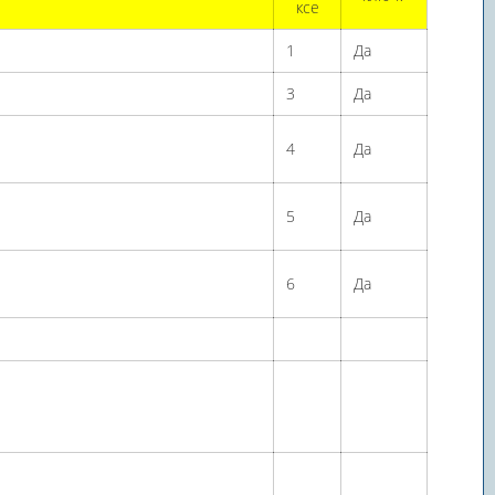
ксе
1
Да
3
Да
4
Да
5
Да
6
Да