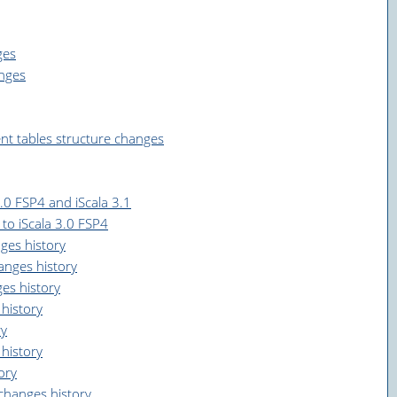
ges
nges
 tables structure changes
.0 FSP4 and iScala 3.1
to iScala 3.0 FSP4
ges history
nges history
es history
history
ry
history
ory
hanges history