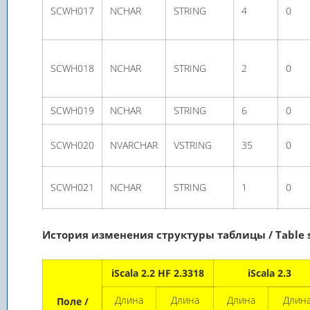
SCWH017
NCHAR
STRING
4
0
SCWH018
NCHAR
STRING
2
0
SCWH019
NCHAR
STRING
6
0
SCWH020
NVARCHAR
VSTRING
35
0
SCWH021
NCHAR
STRING
1
0
История изменения структуры таблицы / Table st
iScala 2.2 HF 2.3318
iScala 2.3
Длина
Длина
Длина
Длин
Поле /