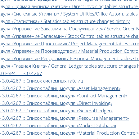
я «Прямая выписка счетов» / Direct Invoicing tables structure 
я «Системные Утилиты» / System Utilities/Office Autom. tables s
 «Статистика» / Statistics tables structure changes history
уля «Управление Заказами на Обслуживание» / Service Order Ma
ля «Управление Запасами» / Stock Control tables structure chan
ля «Управление Проектами» / Project Management tables struct
ля «Управление Производством» / Material Production Control t
уля «Управление Ресурсами» / Resourse Management tables stru
ля «Главная Книга» / General Ledger tables structure changes h
 3.0 FSP4 — 3.0.4267
— 3.0.4267 :: Список системных таблиц
 — 3.0.4267 :: Список таблиц модуля «Asset Management»
 — 3.0.4267 :: Список таблиц модуля «Contract Management»
 3.0.4267 :: Список таблиц модуля «Direct Invoicing»
— 3.0.4267 :: Список таблиц модуля «General Ledger»
 — 3.0.4267 :: Список таблиц модуля «Resourse Management»
— 3.0.4267 :: Список таблиц модуля «Market Database»
 3.0.4267 :: Список таблиц модуля «Material Production Control»